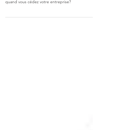
cession-acquisition
Communiquer fait désormais partie du quotidien
des entreprises. Comment aborder ce sujet
quand vous cédez votre entreprise?