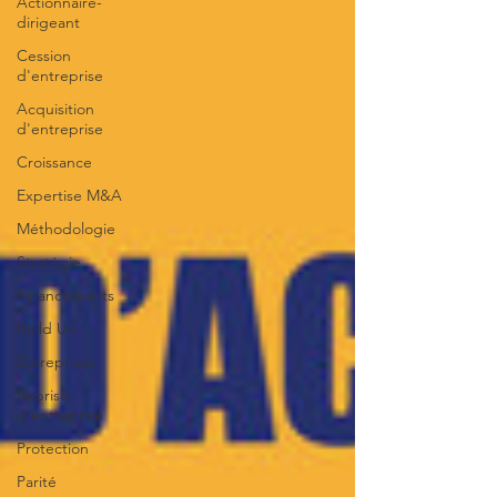
Actionnaire-
dirigeant
Cession
d'entreprise
Acquisition
d'entreprise
Croissance
Expertise M&A
Méthodologie
Stratégie
Financements
Build Up
Entreprises
Reprise
d'entreprise
Protection
Parité