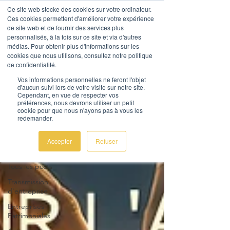
Ce site web stocke des cookies sur votre ordinateur.
Ces cookies permettent d'améliorer votre expérience
de site web et de fournir des services plus
personnalisés, à la fois sur ce site et via d'autres
médias. Pour obtenir plus d'informations sur les
cookies que nous utilisons, consultez notre politique
de confidentialité.
AL Corporate Advice
Vos informations personnelles ne feront l'objet
d'aucun suivi lors de votre visite sur notre site.
Nous contacter
Cependant, en vue de respecter vos
préférences, nous devrons utiliser un petit
cookie pour que nous n'ayons pas à vous les
redemander.
Actualités
Accepter
Refuser
Tous les posts
Tous les posts
Transmission
d'entreprise
Entreprises
Patrimoniales