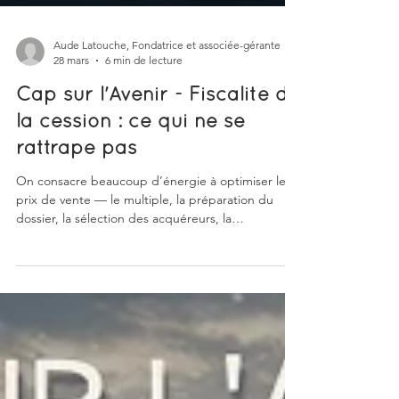
Aude Latouche, Fondatrice et associée-gérante
28 mars
6 min de lecture
Cap sur l'Avenir - Fiscalité de
la cession : ce qui ne se
rattrape pas
On consacre beaucoup d’énergie à optimiser le
prix de vente — le multiple, la préparation du
dossier, la sélection des acquéreurs, la
négociation. Beaucoup moins à ce que ce prix
devient une fois l’opération signée. Et, ce n’est
pas secondaire. Selon le prix de cession, l’écart
entre une fiscalité anticipée et une fiscalité subie
peut représenter plusieurs centaines de milliers