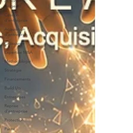
Actionnaire-
dirigeant
Cession
d'entreprise
Acquisition
d'entreprise
Croissance
Expertise M&A
Méthodologie
Stratégie
Financements
Build Up
Entreprises
Reprise
d'entreprise
Protection
Parité