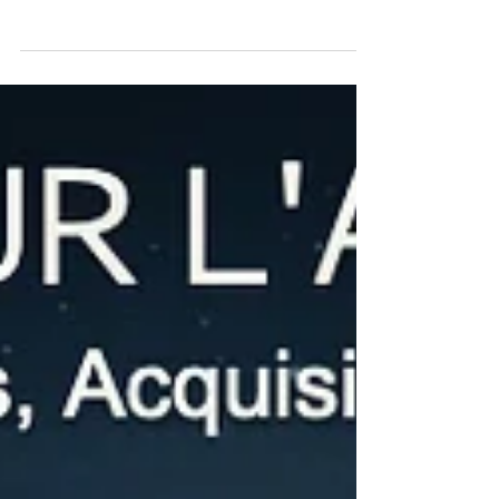
de l’IA ? Cette question fait désormais partie du
quotidien des dirigeants qui envisagent ou
préparent une cession, un OBO ou un LBO.
Certains la formulent à voix haute, d’autres plus
discrètement. Que votre entreprise utilise déjà
l’IA ou non, ce qui compte désormais, c’est ce
qu’un acquéreur avisé verra en la regardant à
travers ce nouveau filtre. L’IA n’est pas toujours
dans le prix. Elle est déjà dans les questions.