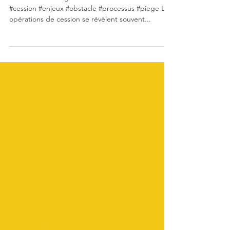
#actionnaire #dirigeant #cessiontransmission
#cession #enjeux #obstacle #processus #piege Les
opérations de cession se révèlent souvent...