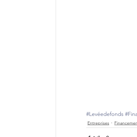
#Levéedefonds
#Fin
Entreprises
Financemen