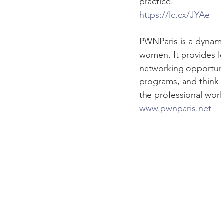
practice. 
https://lc.cx/JYAe
PWNParis is a dynami
women. It provides 
networking opportuni
programs, and think 
the professional worl
www.pwnparis.net