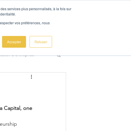
des services plus personnalisés, à la fois sur
dentialité.
e respecter vos préférences, nous
Nous contacter
Accepter
Refuser
ssion d'entreprise
inancements
Build Up
a Capital, one 
eurship 