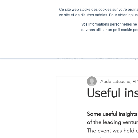
Ce site web stocke des cookies sur votre ordina
ce site et via d'autres médias. Pour obtenir plus
AL Corporate Ad
Vos informations personnelles ne f
devrons utiliser un petit cookie 
Accueil
Tous les posts
Transmission d'entrep
Aude Latouche, VP
Acquisition d'entreprise
Crois
Useful in
Entreprises
Reprise d'entrepr
Some useful insights
of the leading ventur
The event was held o