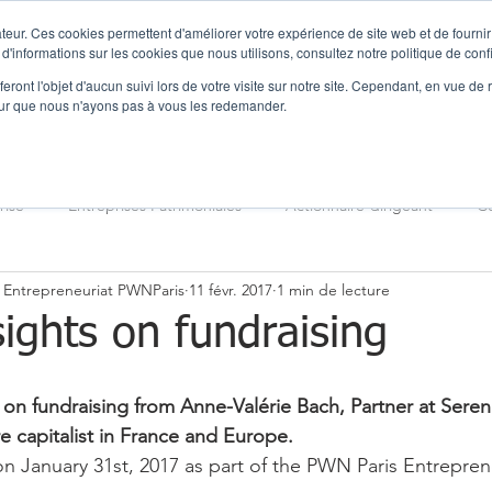
teur. Ces cookies permettent d'améliorer votre expérience de site web et de fournir 
 d'informations sur les cookies que nous utilisons, consultez notre politique de confi
vice
eront l'objet d'aucun suivi lors de votre visite sur notre site. Cependant, en vue d
pour que nous n'ayons pas à vous les redemander.
Clients
Equipe
Actualités
rise
Entreprises Patrimoniales
Actionnaire-dirigeant
Ce
 Entrepreneuriat PWNParis
11 févr. 2017
1 min de lecture
sance
Expertise M&A
Méthodologie
Stratégie
F
sights on fundraising
ise
Protection
Parité
Cap sur l'Avenir
 on fundraising from Anne-Valérie Bach, Partner at Seren
e capitalist in France and Europe.
n January 31st, 2017 as part of the PWN Paris Entrepren