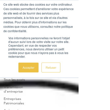
Ce site web stocke des cookies sur votre ordinateur.
Ces cookies permettent d'améliorer votre expérience
de site web et de fournir des services plus
personnalisés, à la fois sur ce site et via d'autres
médias. Pour obtenir plus d'informations sur les
cookies que nous utilisons, consultez notre politique
de confidentialité.
AL Corporate Advice
Vos informations personnelles ne feront l'objet
d'aucun suivi lors de votre visite sur notre site.
Nous contacter
Cependant, en vue de respecter vos
préférences, nous devrons utiliser un petit
cookie pour que nous n'ayons pas à vous les
redemander.
Actualités
Accepter
Refuser
Tous les posts
Tous les posts
Transmission
d'entreprise
Entreprises
Patrimoniales