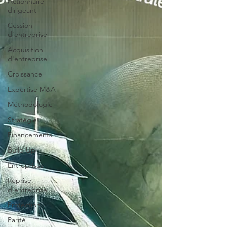
Actionnaire-
dirigeant
Cession
d'entreprise
Acquisition
d'entreprise
Croissance
Expertise M&A
Méthodologie
Stratégie
Financements
Build Up
Entreprises
Reprise
d'entreprise
Protection
Parité