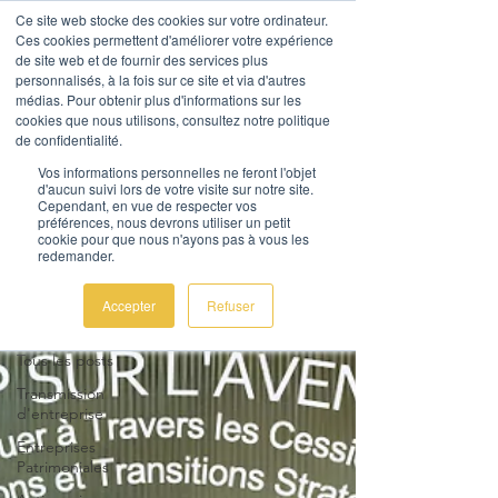
Ce site web stocke des cookies sur votre ordinateur.
Ces cookies permettent d'améliorer votre expérience
de site web et de fournir des services plus
personnalisés, à la fois sur ce site et via d'autres
médias. Pour obtenir plus d'informations sur les
cookies que nous utilisons, consultez notre politique
de confidentialité.
AL Corporate Advice
Vos informations personnelles ne feront l'objet
d'aucun suivi lors de votre visite sur notre site.
Nous contacter
Cependant, en vue de respecter vos
préférences, nous devrons utiliser un petit
cookie pour que nous n'ayons pas à vous les
redemander.
Actualités
Accepter
Refuser
Méthodologie
Tous les posts
Transmission
d'entreprise
Entreprises
Patrimoniales