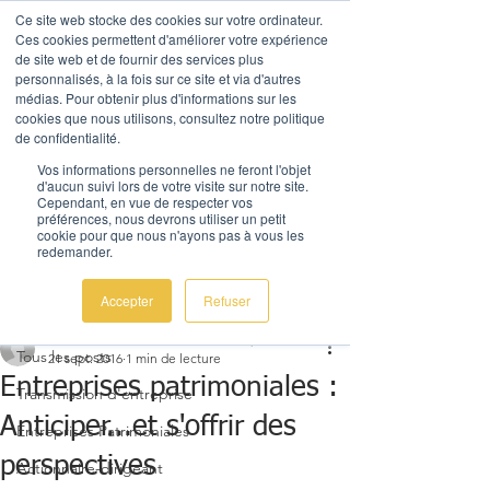
Ce site web stocke des cookies sur votre ordinateur.
Ces cookies permettent d'améliorer votre expérience
de site web et de fournir des services plus
personnalisés, à la fois sur ce site et via d'autres
médias. Pour obtenir plus d'informations sur les
cookies que nous utilisons, consultez notre politique
de confidentialité.
AL Corporate Advice
Vos informations personnelles ne feront l'objet
d'aucun suivi lors de votre visite sur notre site.
Nous contacter
Cependant, en vue de respecter vos
préférences, nous devrons utiliser un petit
cookie pour que nous n'ayons pas à vous les
redemander.
Post
Accepter
Refuser
Tous les posts
Aude Latouche, Fondatrice AL Corporate Advice
Tous les posts
21 sept. 2016
1 min de lecture
Entreprises patrimoniales :
Transmission d'entreprise
Anticiper...et s'offrir des
Entreprises Patrimoniales
perspectives
Actionnaire-dirigeant