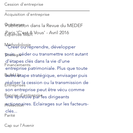
Cession d'entreprise
Acquisition d'entreprise
Croissance
Publication dans la Revue du MEDEF 
Paris 'C'est A Vous' - Avril 2016
Expertise M&A
Méthodologie
"Créer ou reprendre, développer 
puis... céder ou transmettre sont autant 
Stratégie
d'étapes clés dans la vie d'une 
Financements
entreprise patrimoniale. Plus que toute 
Build Up
autre étape stratégique, envisager puis 
réaliser la cession ou la transmission de 
Entreprises
son entreprise peut être vécu comme 
Reprise d'entreprise
une épreuve par les dirigeants 
actionnaires. Eclairages sur les facteurs-
Protection
clés...
Parité
Cap sur l'Avenir