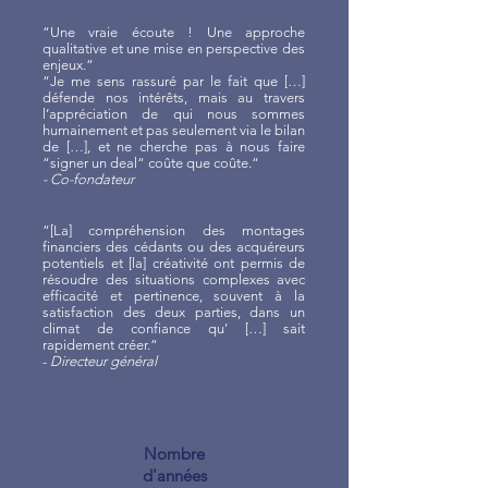
“Une vraie écoute ! Une approche
qualitative et une mise en perspective des
enjeux.“
“Je me sens rassuré par le fait que […]
défende nos intérêts, mais au travers
l’appréciation de qui nous sommes
humainement et pas seulement via le bilan
de […], et ne cherche pas à nous faire
“signer un deal“ coûte que coûte.“
- Co-fondateur
“[La] compréhension des montages
financiers des cédants ou des acquéreurs
potentiels et [la] créativité ont permis de
résoudre des situations complexes avec
efficacité et pertinence, souvent à la
satisfaction des deux parties, dans un
climat de confiance qu’ […] sait
rapidement créer.“
-
Directeur général
Nombre
d'années