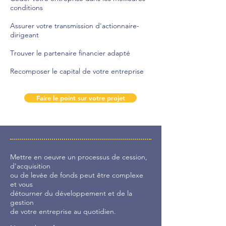
conditions
A
ssurer votre transmission d'actionnaire-
dirigeant
T
rouver le partenaire financier adapté
Recomposer le capital de votre entreprise
Faire le point sur votre projet
Mettre en oeuvre un processus de cession,
d'acquisition
ou de levée de fonds peut être complexe
et vous
détourner du développement et de la
gestion
de votre entreprise au quotidien.