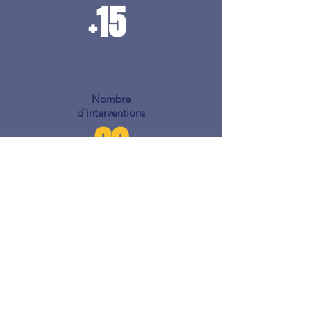
15
+
Nombre
d'interventions
60
+
Surface financière
de nos clients
4
2
+
.
md€