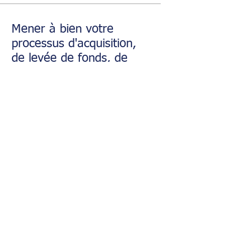
Mener à bien votre
processus d'acquisition,
de levée de fonds,
de
cession ou de
transmission ?
Contactez-nous
©2024 AL Corporate Advice
SARL au capital social de 5000 euros, immatriculée au
Registre du commerce et des sociétés sous le numéro RCS
Paris B 509 865 184.
Direction Artistique & Identité Visuelle : AL Corporate